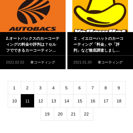
2.オートバックスのカーコーテ
２．イエローハットのカーコ
ィングの料金や評判は？セル
ーティング「料金」や「評
フでできるカーコーティング
判」など徹底調査しまし
商品もご紹介！
た！！
2021.02.02
車コーティング
2021.01.30
車コーティング
1
2
3
4
5
6
7
8
9
10
11
12
13
14
15
16
17
18
19
20
21
22