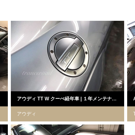
アウディ TT W クーぺ経年車 | １年メンテナンスTRダイアモンドコーティング 施工例
アウディ