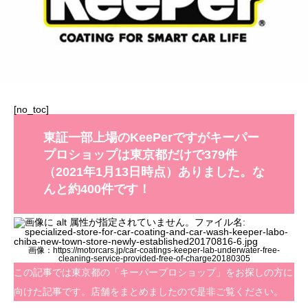
[no_toc]
東証一部上場のKeePerですがキーパー
プロショップは東京都だけで379件
（2021年1月13日時点）ありました。な
んと約400件です！
画像：https://motorcars.jp/car-coatings-keeper-lab-underwater-free-
cleaning-service-provided-free-of-charge20180305
この記事では東京都の「キーパープロショップ」をお探しの方に
向けた記事です。店舗をまとめましたので是非ご覧ください。